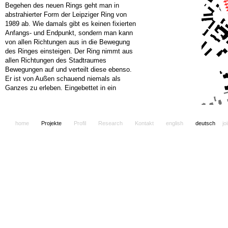
Begehen des neuen Rings geht man in
abstrahierter Form der Leipziger Ring von
1989 ab. Wie damals gibt es keinen fixierten
Anfangs- und Endpunkt, sondern man kann
von allen Richtungen aus in die Bewegung
des Ringes einsteigen. Der Ring nimmt aus
allen Richtungen des Stadtraumes
Bewegungen auf und verteilt diese ebenso.
Er ist von Außen schauend niemals als
Ganzes zu erleben. Eingebettet in ein
Baumdach, taucht er je nach Standort
hervor und verschwindet wieder. Das
Denkmal ist ein Ring. Der Ring hat einen
home
Projekte
Profil
Research
Kontakt
english
deutsch
jo
Durchmesser von 113 Metern, ist drei Meter
hoch und erhebt sich fünf Meter über die
Platzfläche. Der Ring setzt sich aus sieben
Teilen zusammen, die sich gegenseitig
stützen und stabilisieren. Sieben radial
angeordnete Treppen führen von allen
Seiten des Platzraumes auf die Besucher-
und Benutzerebene des Ringes hinauf. Die
Innenseite des Ringes ist als eine
kontinuierliche dreidimensionale Tafelfläche
ausgebildet. Diese Fläche dient zum
Beschreiben oder zum Bemalen. Man kann